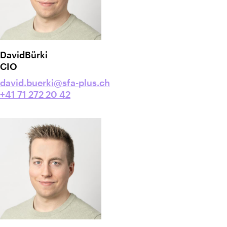
David
Bürki
CIO
david.buerki@sfa-plus.ch
+41 71 272 20 42