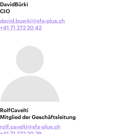
David
Bürki
CIO
david.buerki@sfa-plus.ch
+41 71 272 20 42
Rolf
Cavelti
Mitglied der Geschäftsleitung
rolf.cavelti@sfa-plus.ch
+41 71 272 20 29