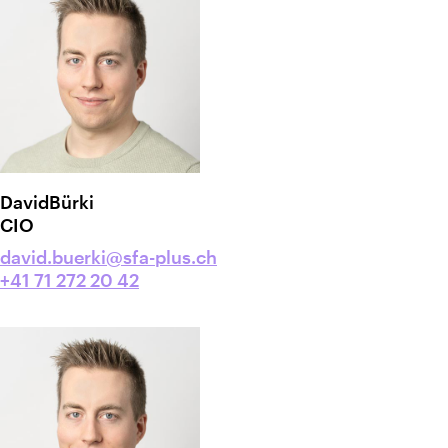
David
Bürki
CIO
david.buerki@sfa-plus.ch
+41 71 272 20 42