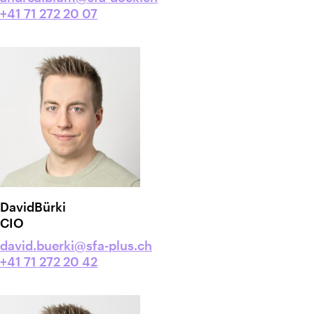
+41 71 272 20 07
David
Bürki
CIO
david.buerki@sfa-plus.ch
+41 71 272 20 42