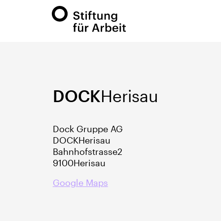
DOCK
Herisau
Dock Gruppe AG
DOCK
Herisau
Bahnhofstrasse
2
9100
Herisau
Google Maps