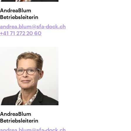
Andrea
Blum
Betriebsleiterin
andrea.blum@sfa-dock.ch
+41 71 272 20 60
Andrea
Blum
Betriebsleiterin
andrea.blum@sfa-dock.ch