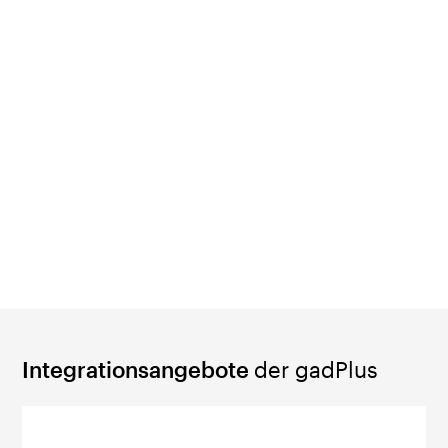
Biel/Bienne
Gastro Factory LyssNord
Industrie
Mensa 102
Reinigung
Unterhalt/Logistik
Velostation Lyss
Wäscherei
Integrationsangebote
der gadPlus