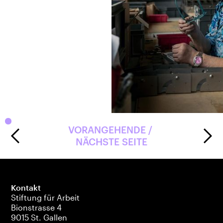
Slide 2 of 3.
Recycling
VORANGEHENDE / 
Wert- und Schadstoffentfr
NÄCHSTE SEITE
Kontakt
Stiftung für Arbeit
Bionstrasse 4
9015 St. Gallen