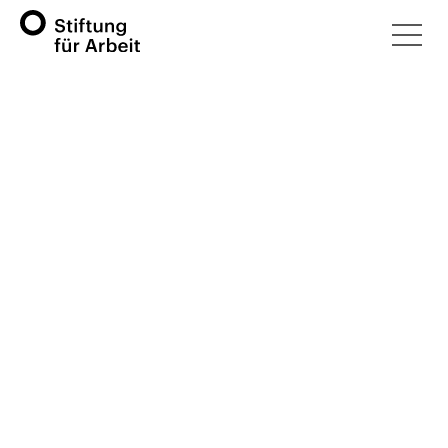
Die gemeinnützige und
steuerbefreite EQUIPE VOLO
Stiftung in Biel/Bienne und Lyss ist
eine
Partnerorganisation
der
Stiftung für Arbeit.
Die
Integrationsangebote
BIAS
/
KIA
wurden in die
gadPlus