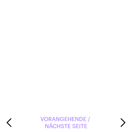
überführt.
Das
sozialpädagogisch betreute
Wohnangebot
Betreutes Wohnen
wurde in die neu gegründete
WeGe
überführt.
Produkte/Dienstleistungen
der
EQUIPE VOLO finden sie neu unter
der
Rubrik Gewerbe.
VORANGEHENDE / 
NÄCHSTE SEITE