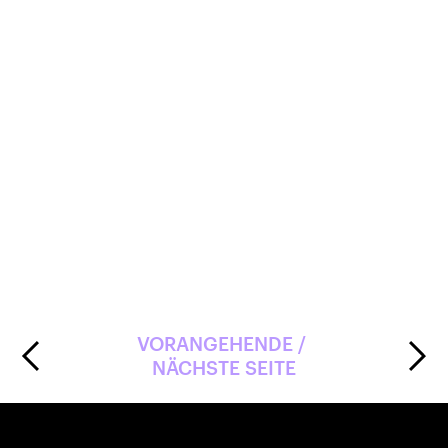
(Qualitätsmanagement) und ISO 45001
(Sicherheit und Gesundheit am Arbeitsplatz)
zertifiziert.
Gossau
VORANGEHENDE / 
NÄCHSTE SEITE