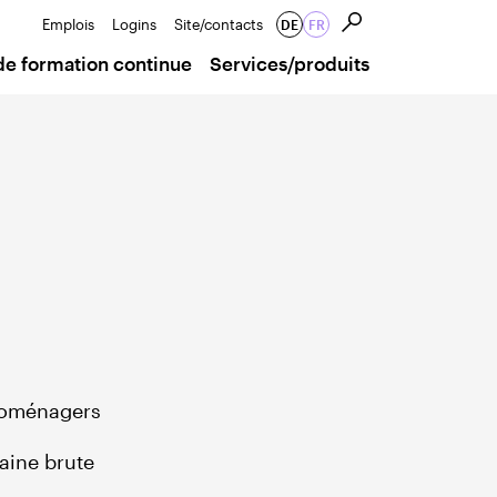
Emplois
Logins
Site/contacts
DE
FR
de formation continue
Services/produits
troménagers
aine brute