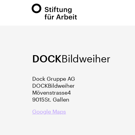
DOCK
Bildweiher
Dock Gruppe AG
DOCK
Bildweiher
Mövenstrasse
4
9015
St. Gallen
Google Maps