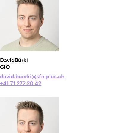
David
Bürki
CIO
david.buerki@sfa-plus.ch
+41 71 272 20 42