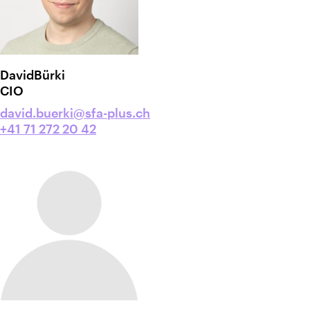
David
Bürki
CIO
david.buerki@sfa-plus.ch
+41 71 272 20 42