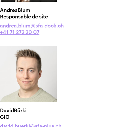
Andrea
Blum
Responsable de site
andrea.blum@sfa-dock.ch
+41 71 272 20 07
David
Bürki
CIO
david.buerki@sfa-plus.ch