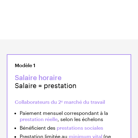
Les collaborateurs ont la possibilité de
générer
eux-mêmes une partie de leur aide sociale
et de
bénéficier en plus d’une
allocation d’intégration
ou
d’un
montant exonéré de revenu
.
Modèle 1
Salaire horaire
Salaire = prestation
Collaborateurs du 2ᵉ marché du travail
Paiement mensuel correspondant à la
prestation réelle
, selon les échelons
Bénéficient des
prestations sociales
Prestation limitée au
minimum vital
(ne