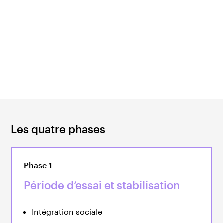
l’intégration professionnelle est
fluide
, il n’est donc
pas nécessaire de distinguer strictement les deux
objectifs.
Il est essentiel que les personnes sachent
où elles
se situent
sur le chemin vers le premier marché du
travail et
comment nous évaluons leur
employabilité
.
Les quatre phases
Phase 1
Période d’essai et stabilisation
Intégration sociale