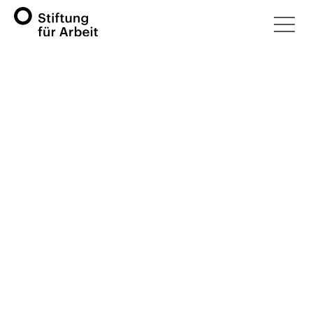
Notre attitude
Modèle d’intégration en quatre phases
Les quatre phases
L’
intégration professionnelle et sociale
est un
processus que chaque personne vit différemment.
Notre modèle d’intégration prend en compte le