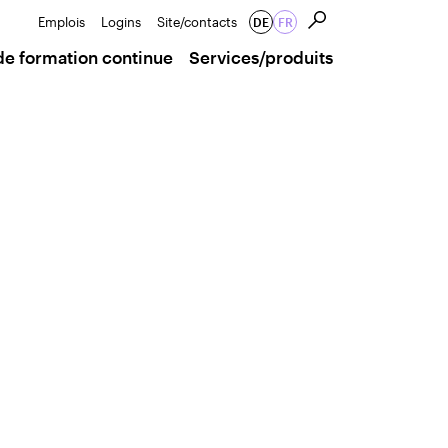
Emplois
Logins
Site/contacts
DE
FR
de formation continue
Services/produits